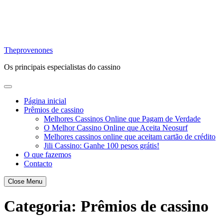
Theprovenones
Os principais especialistas do cassino
Página inicial
Prêmios de cassino
Melhores Cassinos Online que Pagam de Verdade
O Melhor Cassino Online que Aceita Neosurf
Melhores cassinos online que aceitam cartão de crédito
Jili Cassino: Ganhe 100 pesos grátis!
O que fazemos
Contacto
Close Menu
Categoria:
Prêmios de cassino