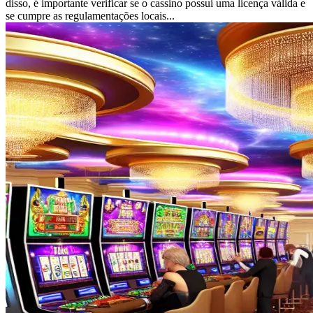
disso, é importante verificar se o cassino possui uma licença válida e
se cumpre as regulamentações locais...