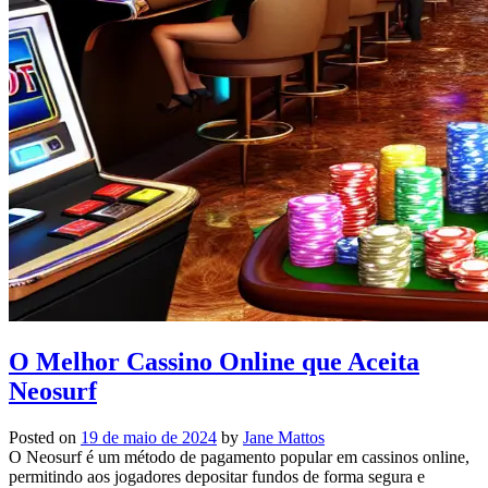
O Melhor Cassino Online que Aceita
Neosurf
Posted on
19 de maio de 2024
by
Jane Mattos
O Neosurf é um método de pagamento popular em cassinos online,
permitindo aos jogadores depositar fundos de forma segura e