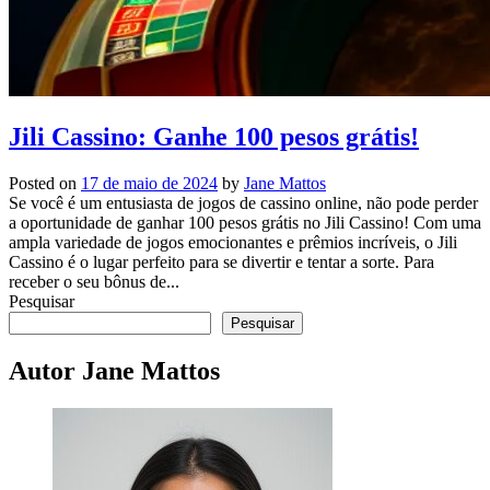
Jili Cassino: Ganhe 100 pesos grátis!
Posted on
17 de maio de 2024
by
Jane Mattos
Se você é um entusiasta de jogos de cassino online, não pode perder
a oportunidade de ganhar 100 pesos grátis no Jili Cassino! Com uma
ampla variedade de jogos emocionantes e prêmios incríveis, o Jili
Cassino é o lugar perfeito para se divertir e tentar a sorte. Para
receber o seu bônus de...
Pesquisar
Pesquisar
Autor Jane Mattos